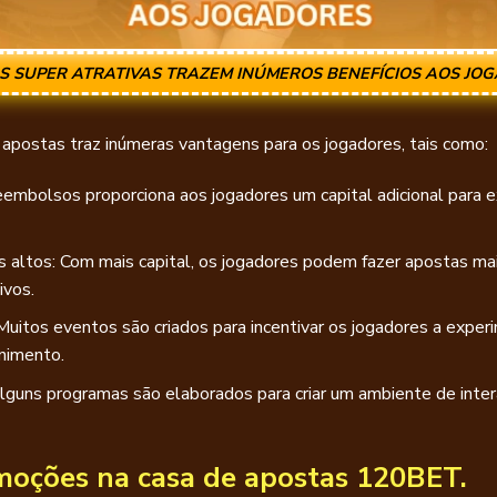
S SUPER ATRATIVAS TRAZEM INÚMEROS BENEFÍCIOS AOS JO
 apostas traz inúmeras vantagens para os jogadores, tais como:
embolsos proporciona aos jogadores um capital adicional para ex
 altos: Com mais capital, os jogadores podem fazer apostas ma
ivos.
Muitos eventos são criados para incentivar os jogadores a expe
nimento.
lguns programas são elaborados para criar um ambiente de inter
moções na casa de apostas 120BET.