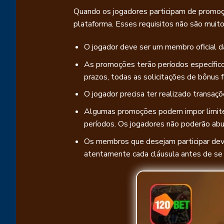
Quando os jogadores participam de promoç
plataforma. Esses requisitos não são muito 
O jogador deve ser um membro oficial d
As promoções terão períodos específico
prazos, todas as solicitações de bônus 
O jogador precisa ter realizado transaç
Algumas promoções podem impor limites
períodos. Os jogadores não poderão abus
Os membros que desejam participar deve
atentamente cada cláusula antes de se 