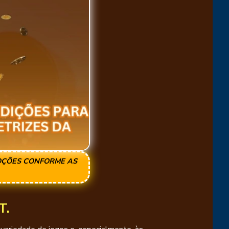
OÇÕES CONFORME AS
T.