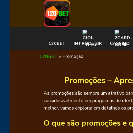
Skip
to
content
120BET
INTRODUZIR
CASSINO
120BET
»
Promoção
Promoções – Apre
As promoções são sempre um atrativo para
consideravelmente em programas de ofertas
melhor, vamos explorar em detalhes os pro
O que são promoções e qu