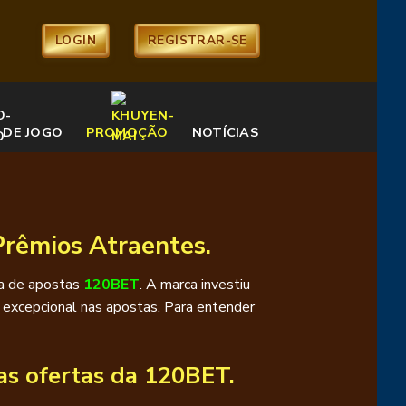
LOGIN
REGISTRAR-SE
 DE JOGO
PROMOÇÃO
NOTÍCIAS
rêmios Atraentes.
sa de apostas
120BET
. A marca investiu
 excepcional nas apostas. Para entender
das ofertas da 120BET.