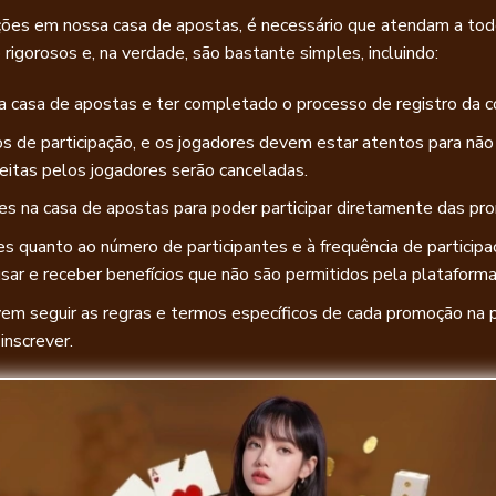
ões em nossa casa de apostas, é necessário que atendam a todo
rigorosos e, na verdade, são bastante simples, incluindo:
a casa de apostas e ter completado o processo de registro da c
s de participação, e os jogadores devem estar atentos para nã
feitas pelos jogadores serão canceladas.
ões na casa de apostas para poder participar diretamente das pr
 quanto ao número de participantes e à frequência de particip
ar e receber benefícios que não são permitidos pela plataforma
m seguir as regras e termos específicos de cada promoção na pl
inscrever.