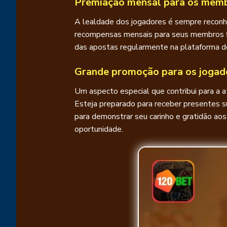
Premiação mensal para os membr
A lealdade dos jogadores é sempre reconh
recompensas mensais para seus membros fiéi
das apostas regularmente na plataforma de
Grande promoção para os jogad
Um aspecto especial que contribui para a a
Esteja preparado para receber presentes su
para demonstrar seu carinho e gratidão aos
oportunidade.