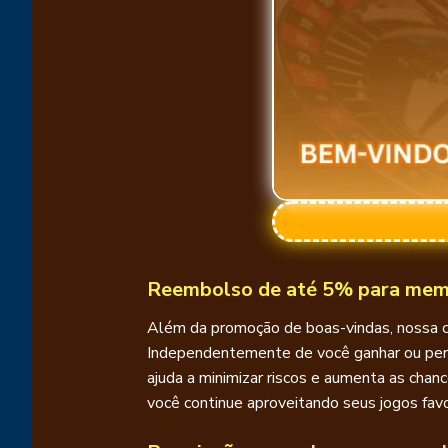
Reembolso de até 5% para memb
Além da promoção de boas-vindas, nossa c
Independentemente de você ganhar ou perd
ajuda a minimizar riscos e aumenta as chan
você continue aproveitando seus jogos favo