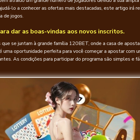
m atraído um grande número de jogadores devido à sua ampla v
udá-lo a conhecer as ofertas mais destacadas, este artigo irá r
a de jogos.
ra dar as boas-vindas aos novos inscritos.
ue se juntam à grande família 120BET, onde a casa de apostas
é uma oportunidade perfeita para você começar a apostar com u
tes. As condições para participar do programa são simples e fá