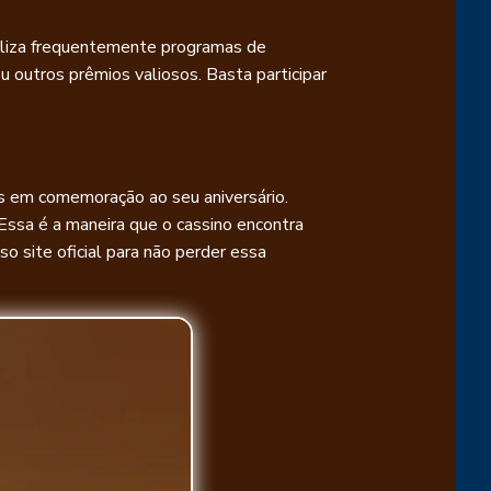
ealiza frequentemente programas de
 outros prêmios valiosos. Basta participar
es em comemoração ao seu aniversário.
Essa é a maneira que o cassino encontra
o site oficial para não perder essa