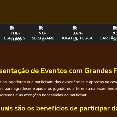
ESPORTES
SLOT GAME
JOGO DE PESCA
CARTÃO
sentação de Eventos com Grandes P
 os jogadores que participam das experiências e apostas na ca
 para agradecer e ajudar os jogadores a terem uma experiência
gramas e as atenções necessárias ao participar.
ais são os benefícios de participar 