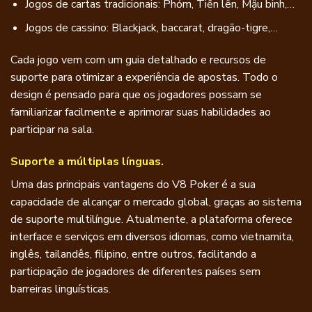
Jogos de cartas tradicionais: Phỏm, Tiến lên, Mậu binh,…
Jogos de cassino: Blackjack, baccarat, dragão-tigre,…
Cada jogo vem com um guia detalhado e recursos de
suporte para otimizar a experiência de apostas. Todo o
design é pensado para que os jogadores possam se
familiarizar facilmente e aprimorar suas habilidades ao
participar na sala.
Suporte a múltiplas línguas.
Uma das principais vantagens do V8 Poker é a sua
capacidade de alcançar o mercado global, graças ao sistema
de suporte multilíngue. Atualmente, a plataforma oferece
interface e serviços em diversos idiomas, como vietnamita,
inglês, tailandês, filipino, entre outros, facilitando a
participação de jogadores de diferentes países sem
barreiras linguísticas.