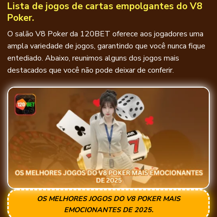
Lista de jogos de cartas empolgantes do V8
Poker.
O salão V8 Poker da 120BET oferece aos jogadores uma
ampla variedade de jogos, garantindo que você nunca fique
entediado. Abaixo, reunimos alguns dos jogos mais
destacados que você não pode deixar de conferir.
OS MELHORES JOGOS DO V8 POKER MAIS
EMOCIONANTES DE 2025.