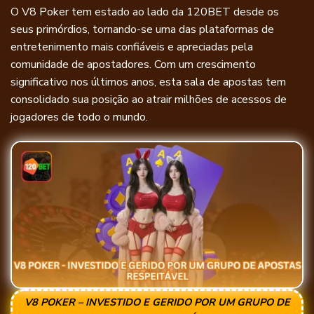
O V8 Poker tem estado ao lado da 120BET desde os
seus primórdios, tornando-se uma das plataformas de
entretenimento mais confiáveis e apreciadas pela
comunidade de apostadores. Com um crescimento
significativo nos últimos anos, esta sala de apostas tem
consolidado sua posição ao atrair milhões de acessos de
jogadores de todo o mundo.
V8 POKER – INVESTIDO E GERIDO POR UM GRUPO DE