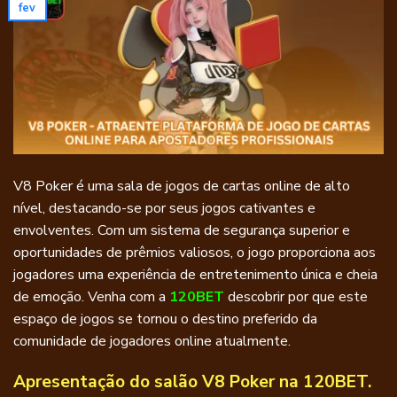
fev
V8 Poker é uma sala de jogos de cartas online de alto
nível, destacando-se por seus jogos cativantes e
envolventes. Com um sistema de segurança superior e
oportunidades de prêmios valiosos, o jogo proporciona aos
jogadores uma experiência de entretenimento única e cheia
de emoção. Venha com a
120BET
descobrir por que este
espaço de jogos se tornou o destino preferido da
comunidade de jogadores online atualmente.
Apresentação do salão V8 Poker na 120BET.