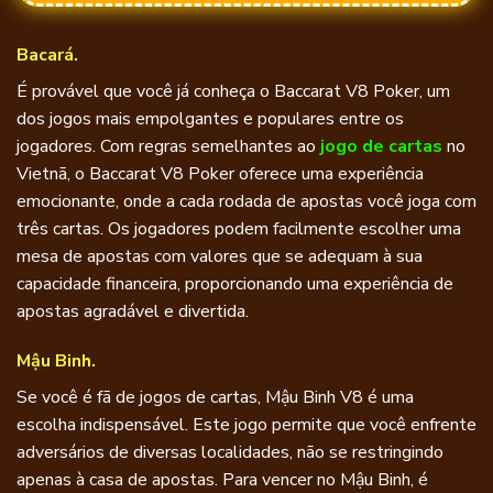
Bacará.
É provável que você já conheça o Baccarat V8 Poker, um
dos jogos mais empolgantes e populares entre os
jogadores. Com regras semelhantes ao
jogo de cartas
no
Vietnã, o Baccarat V8 Poker oferece uma experiência
emocionante, onde a cada rodada de apostas você joga com
três cartas. Os jogadores podem facilmente escolher uma
mesa de apostas com valores que se adequam à sua
capacidade financeira, proporcionando uma experiência de
apostas agradável e divertida.
Mậu Binh.
Se você é fã de jogos de cartas, Mậu Binh V8 é uma
escolha indispensável. Este jogo permite que você enfrente
adversários de diversas localidades, não se restringindo
apenas à casa de apostas. Para vencer no Mậu Binh, é