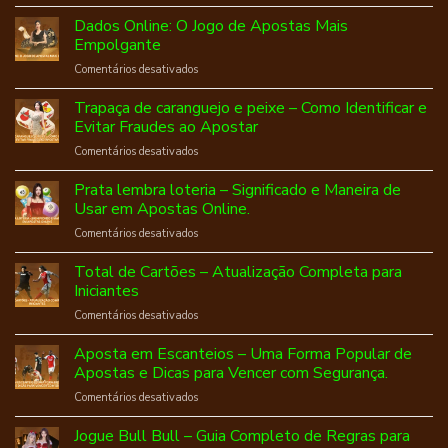
Método
de
Dados Online: O Jogo de Apostas Mais
Escuta
Empolgante
do
em
Comentários desativados
como
Dados
ouvir
Online:
Trapaça de caranguejo e peixe – Como Identificar e
o
O
som
Evitar Fraudes ao Apostar
Jogo
dos
em
Comentários desativados
de
dados:
Trapaça
Apostas
Compreender
de
Prata lembra loteria – Significado e Maneira de
Mais
e
caranguejo
Empolgante
Usar em Apostas Online.
Aplicar
e
com
em
Comentários desativados
peixe
Sucesso
Prata
–
lembra
Total de Cartões – Atualização Completa para
Como
loteria
Identificar
Iniciantes
–
e
em
Comentários desativados
Significado
Evitar
Total
e
Fraudes
de
Aposta em Escanteios – Uma Forma Popular de
Maneira
ao
Cartões
de
Apostas e Dicas para Vencer com Segurança.
Apostar
–
Usar
em
Comentários desativados
Atualização
em
Aposta
Completa
Apostas
em
Jogue Bull Bull – Guia Completo de Regras para
para
Online.
Escanteios