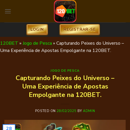
Skip
to
content
LOGIN
REGISTRAR-SE
120BET
»
Jogo de Pesca
»
Capturando Peixes do Universo –
Uma Experiência de Apostas Empolgante na 120BET.
JOGO DE PESCA
Capturando Peixes do Universo –
Uma Experiência de Apostas
Empolgante na 120BET.
POSTED ON
28/02/2025
BY
ADMIN
28