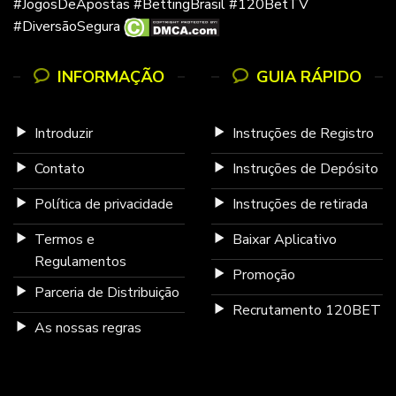
#JogosDeApostas #BettingBrasil #120BetTV
#DiversãoSegura
INFORMAÇÃO
GUIA RÁPIDO
Introduzir
Instruções de Registro
Contato
Instruções de Depósito
Política de privacidade
Instruções de retirada
Termos e
Baixar Aplicativo
Regulamentos
Promoção
Parceria de Distribuição
Recrutamento 120BET
As nossas regras