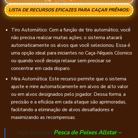
LISTA DE RECURSOS EFICAZES PARA CAÇAR PRÊMIOS:
Tiro Automático: Com a função de tiro automático, você
não precisa realizar muitas ações; o sistema atacará
automaticamente os alvos que você selecionou. Essa é
uma opção ideal para iniciantes no Caça-Níqueis Cósmico
ou quando você deseja relaxar sem precisar se
concentrar em cada disparo.
Mira Automática: Este recurso permite que o sistema
ajuste e mire automaticamente em alvos de alto valor
ou em alvos designados pelo jogador. Dessa forma, a
precisão e a eficácia em cada ataque são aprimoradas,
facilitando a eliminação de alvos desafiadores e
maximizando as recompensas.
Veja também:
Pesca de Peixes Allstar –