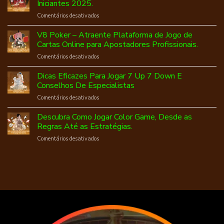
Iniciantes
Iniciantes 2025.
–
em
Comentários desativados
Uma
Jogue
Forma
Bull
V8 Poker – Atraente Plataforma de Jogo de
Popular
Bull
de
Cartas Online para Apostadores Profissionais.
–
Apostas
em
Comentários desativados
Guia
e
V8
Completo
Dicas
Poker
Dicas Eficazes Para Jogar 7 Up 7 Down E
de
para
–
Regras
Conselhos De Especialistas
Vencer
Atraente
para
com
em
Comentários desativados
Plataforma
Iniciantes
Segurança.
Dicas
de
2025.
Eficazes
Descubra Como Jogar Color Game, Desde as
Jogo
Para
de
Regras Até as Estratégias.
Jogar
Cartas
em
Comentários desativados
7
Online
Descubra
Up
para
Como
7
Apostadores
Jogar
Down
Profissionais.
Color
E
Game,
Conselhos
Desde
De
as
Especialistas
Regras
Até
as