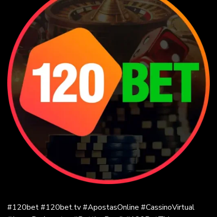
Estratégias.
#120bet #120bet.tv #ApostasOnline #CassinoVirtual