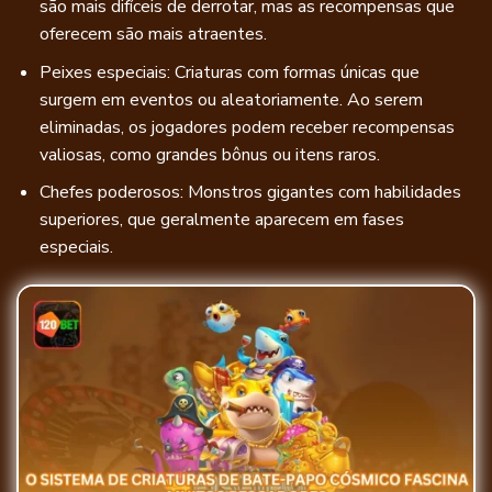
são mais difíceis de derrotar, mas as recompensas que
oferecem são mais atraentes.
Peixes especiais: Criaturas com formas únicas que
surgem em eventos ou aleatoriamente. Ao serem
eliminadas, os jogadores podem receber recompensas
valiosas, como grandes bônus ou itens raros.
Chefes poderosos: Monstros gigantes com habilidades
superiores, que geralmente aparecem em fases
especiais.