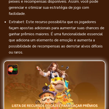
peixes e recompensas disponíveis. Assim, você pode
gerenciar e otimizar sua estratégia de jogo com
facilidade.
Extrabet: Este recurso possibilita que os jogadores
façam apostas adicionais para aumentar suas chances de
ganhar prêmios maiores. É uma funcionalidade essencial
que adiciona um elemento de emoção e aumenta a
possibilidade de recompensas ao derrotar alvos difíceis
ou raros.