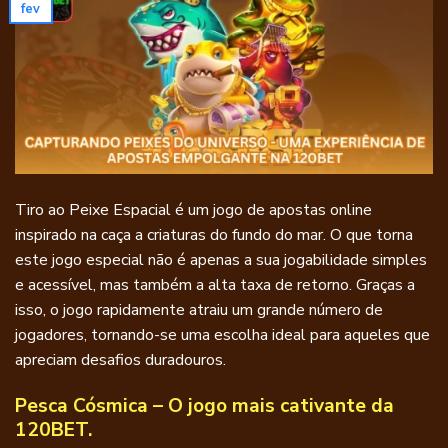
fev
Tiro ao Peixe Espacial é um jogo de apostas online
inspirado na caça a criaturas do fundo do mar. O que torna
este jogo especial não é apenas a sua jogabilidade simples
e acessível, mas também a alta taxa de retorno. Graças a
isso, o jogo rapidamente atraiu um grande número de
jogadores, tornando-se uma escolha ideal para aqueles que
apreciam desafios duradouros.
Pesca Cósmica – O jogo mais cativante da
120BET.