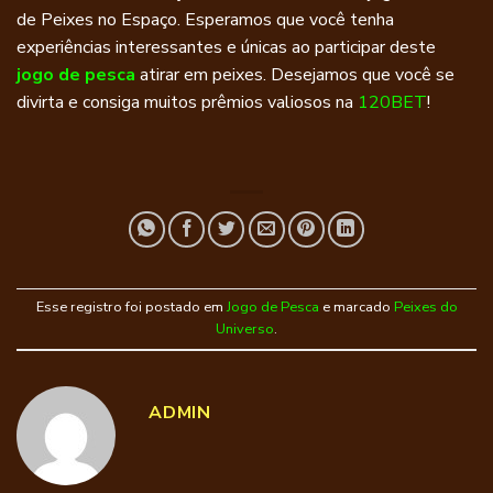
de Peixes no Espaço. Esperamos que você tenha
experiências interessantes e únicas ao participar deste
jogo de pesca
atirar em peixes. Desejamos que você se
divirta e consiga muitos prêmios valiosos na
120BET
!
Esse registro foi postado em
Jogo de Pesca
e marcado
Peixes do
Universo
.
ADMIN