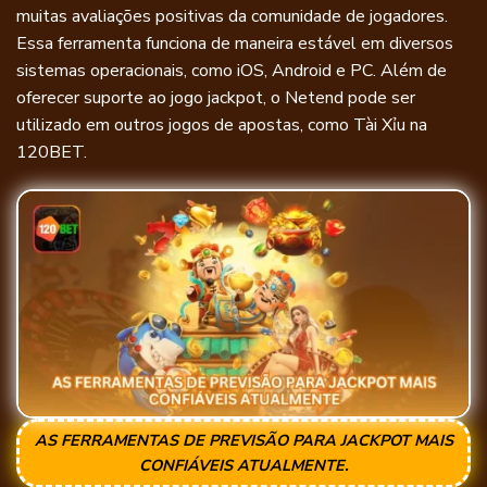
muitas avaliações positivas da comunidade de jogadores.
Essa ferramenta funciona de maneira estável em diversos
sistemas operacionais, como iOS, Android e PC. Além de
oferecer suporte ao jogo jackpot, o Netend pode ser
utilizado em outros jogos de apostas, como Tài Xỉu na
120BET.
AS FERRAMENTAS DE PREVISÃO PARA JACKPOT MAIS
CONFIÁVEIS ATUALMENTE.