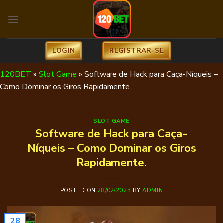
Skip
to
content
LOGIN
REGISTRAR-SE
120BET
»
Slot Game
»
Software de Hack para Caça-Níqueis –
Como Dominar os Giros Rapidamente.
SLOT GAME
Software de Hack para Caça-
Níqueis – Como Dominar os Giros
Rapidamente.
POSTED ON
28/02/2025
BY
ADMIN
28