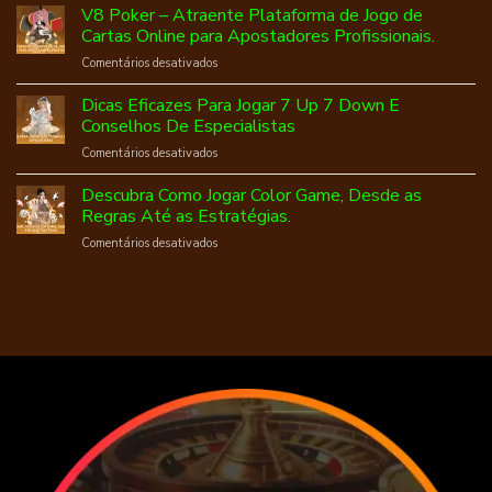
Bull
V8 Poker – Atraente Plataforma de Jogo de
Popular
Bull
de
Cartas Online para Apostadores Profissionais.
–
Apostas
em
Comentários desativados
Guia
e
V8
Completo
Dicas
Poker
Dicas Eficazes Para Jogar 7 Up 7 Down E
de
para
–
Regras
Conselhos De Especialistas
Vencer
Atraente
para
com
em
Comentários desativados
Plataforma
Iniciantes
Segurança.
Dicas
de
2025.
Eficazes
Descubra Como Jogar Color Game, Desde as
Jogo
Para
de
Regras Até as Estratégias.
Jogar
Cartas
em
Comentários desativados
7
Online
Descubra
Up
para
Como
7
Apostadores
Jogar
Down
Profissionais.
Color
E
Game,
Conselhos
Desde
De
as
Especialistas
Regras
Até
as
Estratégias.