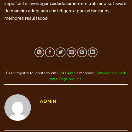
importante investigar cuidadosamente e utilizar o software
de maneira adequada e inteligente para alcançar os
melhores resultados!
Esse registro foi postado em
Slot Game
e marcado
Software de Hack
para Caça-Níqueis
.
ADMIN