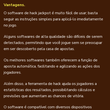
Vantagens.
O software de hack jackpot é muito fácil de usar; basta
seguir as instruções simples para aplicá-lo imediatamente
no jogo.
Alguns softwares de alta qualidade são difíceis de serem
detectados, permitindo que você jogue sem se preocupar
em ser descoberto pela casa de apostas.
Os melhores softwares também oferecem a função de
aposta automática, facilitando e agilizando as ações dos
jogadores.
Além disso, a ferramenta de hack ajuda os jogadores a
estatísticas dos resultados, possibilitando cálculos e
previsões que aumentam as chances de vitória.
O software é compatível com diversos dispositivos