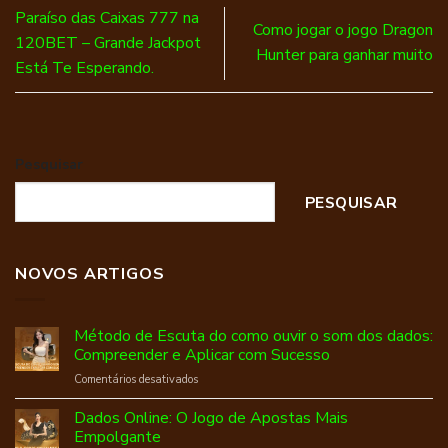
Paraíso das Caixas 777 na
Como jogar o jogo Dragon
120BET – Grande Jackpot
Hunter para ganhar muito
Está Te Esperando.
Pesquisar
PESQUISAR
NOVOS ARTIGOS
Método de Escuta do como ouvir o som dos dados:
Compreender e Aplicar com Sucesso
em
Comentários desativados
Método
de
Dados Online: O Jogo de Apostas Mais
Escuta
Empolgante
do