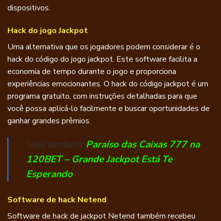
dispositivos.
Hack do jogo Jackpot
Uma alternativa que os jogadores podem considerar é o
hack do código do jogo jackpot. Este software facilita a
economia de tempo durante o jogo e proporciona
experiências emocionantes. O hack do código jackpot é um
programa gratuito, com instruções detalhadas para que
você possa aplicá-lo facilmente e buscar oportunidades de
ganhar grandes prêmios.
Veja também:
Paraíso das Caixas 777 na
120BET – Grande Jackpot Está Te
Esperando
Software de hack Netend
Software de hack de jackpot Netend também recebeu