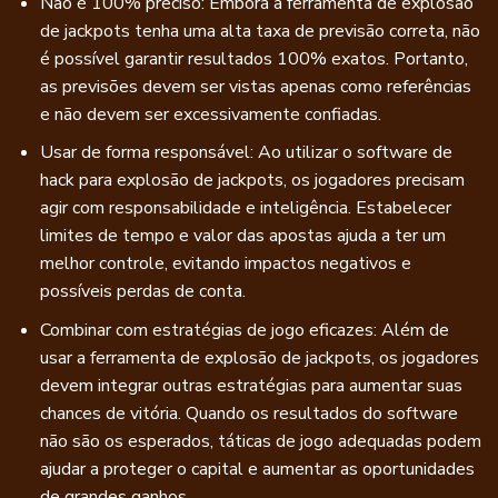
Não é 100% preciso: Embora a ferramenta de explosão
de jackpots tenha uma alta taxa de previsão correta, não
é possível garantir resultados 100% exatos. Portanto,
as previsões devem ser vistas apenas como referências
e não devem ser excessivamente confiadas.
Usar de forma responsável: Ao utilizar o software de
hack para explosão de jackpots, os jogadores precisam
agir com responsabilidade e inteligência. Estabelecer
limites de tempo e valor das apostas ajuda a ter um
melhor controle, evitando impactos negativos e
possíveis perdas de conta.
Combinar com estratégias de jogo eficazes: Além de
usar a ferramenta de explosão de jackpots, os jogadores
devem integrar outras estratégias para aumentar suas
chances de vitória. Quando os resultados do software
não são os esperados, táticas de jogo adequadas podem
ajudar a proteger o capital e aumentar as oportunidades
de grandes ganhos.